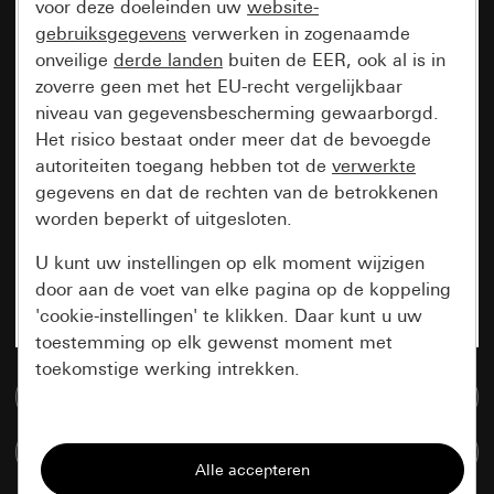
voor deze doeleinden uw
website-
gebruiksgegevens
verwerken in zogenaamde
onveilige
derde landen
buiten de EER, ook al is in
zoverre geen met het EU-recht vergelijkbaar
niveau van gegevensbescherming gewaarborgd.
Het risico bestaat onder meer dat de bevoegde
autoriteiten toegang hebben tot de
verwerkte
gegevens en dat de rechten van de betrokkenen
worden beperkt of uitgesloten.
U kunt uw instellingen op elk moment wijzigen
door aan de voet van elke pagina op de koppeling
'cookie-instellingen' te klikken. Daar kunt u uw
toestemming op elk gewenst moment met
toekomstige werking intrekken.
Naar de mediadatabase
Essentieel
Artikelen verglijken
Alle cookies die wij nodig hebben om de
pagina te kunnen weergeven.