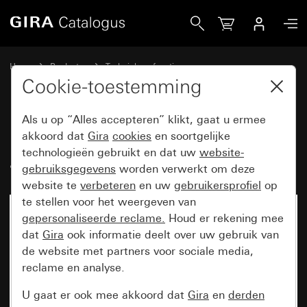
Gira Basiselement antennecontactdoos (SE33ST)
Home
Producten
Techniek en functies
Gira communicatietechniek
Entertainment
Cookie-toestemming
Als u op “Alles accepteren” klikt, gaat u ermee
Basiselement
akkoord dat
Gira
cookies
en soortgelijke
technologieën gebruikt en dat uw
website-
antennecontactdoos (SE33ST)
gebruiksgegevens
worden verwerkt om deze
website te
verbeteren
en uw
gebruikersprofiel
op
te stellen voor het weergeven van
gepersonaliseerde reclame.
Houd er rekening mee
dat
Gira
ook informatie deelt over uw gebruik van
de website met partners voor sociale media,
reclame en analyse.
U gaat er ook mee akkoord dat
Gira
en
derden