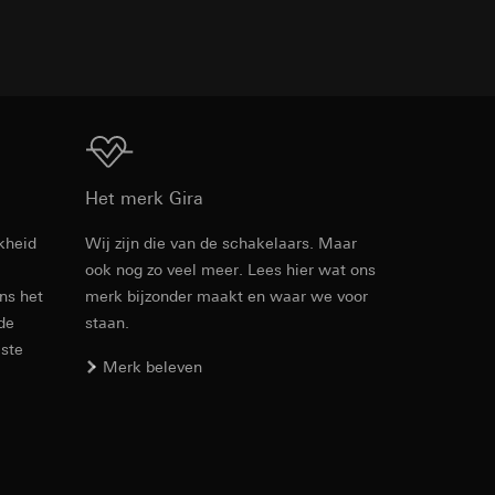
TXT
den. Met betrekking
ij naar hun
Download
opie aan te vragen
Het merk Gira
kheid
Wij zijn die van de schakelaars. Maar
ook nog zo veel meer. Lees hier wat ons
PDF
, 9.81 MB
ens het
merk bijzonder maakt en waar we voor
smeting. Google Ads
 media platforms, in
 de
staan.
n soort
s te meten.
este
ina bewegen. We
m en tijd van het
Merk beleven
Download