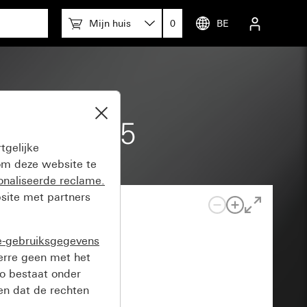
Mijn huis
0
BE
 System 55
tgelijke
m deze website te
onaliseerde reclame.
site met partners
e-gebruiksgegevens
verre geen met het
o bestaat onder
n dat de rechten