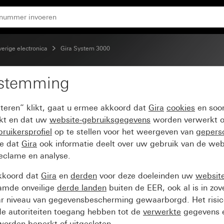
5
erige electronica
Gira System 3000
estemming
emperatuurregelaar BT
pteren” klikt, gaat u ermee akkoord dat
Gira
cookies
en soor
ikt en dat uw
website-gebruiksgegevens
worden verwerkt o
ruikersprofiel
op te stellen voor het weergeven van
gepers
ee dat
Gira
ook informatie deelt over uw gebruik van de web
reclame en analyse.
kkoord dat
Gira
en
derden
voor deze doeleinden uw
websit
amde onveilige
derde landen
buiten de EER, ook al is in zo
ar niveau van gegevensbescherming gewaarborgd. Het risic
e autoriteiten toegang hebben tot de
verwerkte
gegevens e
orden beperkt of uitgesloten.