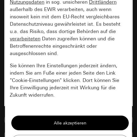
Nutzungsdaten
in sog. unsicheren
Drittländern
außerhalb des EWR verarbeiten, auch wenn
insoweit kein mit dem EU-Recht vergleichbares
Datenschutzniveau gewährleistet ist. Es besteht
u.a. das Risiko, dass dortige Behörden auf die
verarbeiteten
Daten zugreifen können und die
Betroffenenrechte eingeschränkt oder
ausgeschlossen sind.
Sie können Ihre Einstellungen jederzeit ändern,
indem Sie am Fuße einer jeden Seite den Link
"Cookie-Einstellungen" klicken. Dort können Sie
Ihre Einwilligung jederzeit mit Wirkung für die
Zukunft widerrufen.
Essenziell
Zur Mediadatenbank
Alle Cookies, die wir benötigen um Ihnen die
Seite anzeigen zu können.
Artikel vergleichen