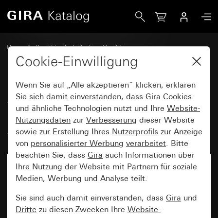
Gira System 3000 Raumtemperaturregler BT System 55
Home
Produkte
Technik und Funktionen
System 3000, DALI, sonstige Elektronik
Gira System 3000
Cookie-Einwilligung
Wenn Sie auf „Alle akzeptieren“ klicken, erklären
System 3000
Sie sich damit einverstanden, dass
Gira
Cookies
und ähnliche Technologien nutzt und Ihre
Website-
Raumtemperaturregler BT
Nutzungsdaten
zur
Verbesserung
dieser Website
System 55
sowie zur Erstellung Ihres
Nutzerprofils
zur Anzeige
von
personalisierter Werbung
verarbeitet
. Bitte
beachten Sie, dass
Gira
auch Informationen über
Ihre Nutzung der Website mit Partnern für soziale
Medien, Werbung und Analyse teilt.
Sie sind auch damit einverstanden, dass
Gira
und
Dritte
zu diesen Zwecken Ihre
Website-