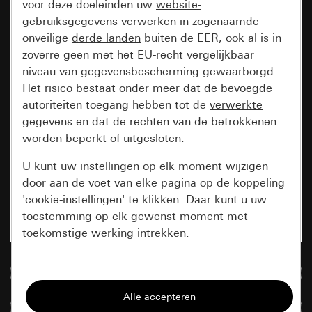
voor deze doeleinden uw
website-
gebruiksgegevens
verwerken in zogenaamde
onveilige
derde landen
buiten de EER, ook al is in
zoverre geen met het EU-recht vergelijkbaar
niveau van gegevensbescherming gewaarborgd.
Het risico bestaat onder meer dat de bevoegde
autoriteiten toegang hebben tot de
verwerkte
gegevens en dat de rechten van de betrokkenen
worden beperkt of uitgesloten.
U kunt uw instellingen op elk moment wijzigen
door aan de voet van elke pagina op de koppeling
'cookie-instellingen' te klikken. Daar kunt u uw
toestemming op elk gewenst moment met
toekomstige werking intrekken.
Essentieel
Naar de mediadatabase
Alle cookies die wij nodig hebben om de
Artikelen verglijken
pagina te kunnen weergeven.