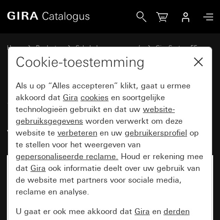
Gira System 3000 bedieningselement-opzetstuk 2-voudig S
Home
Producten
Schakelaarprogramma’s
Gira System 55
Schakelen en drukken
Cookie-toestemming
Als u op “Alles accepteren” klikt, gaat u ermee
System 3000
akkoord dat
Gira
cookies
en soortgelijke
technologieën gebruikt en dat uw
website-
bedieningselement-opzetstuk 2-
gebruiksgegevens
worden verwerkt om deze
voudig System 55
website te
verbeteren
en uw
gebruikersprofiel
op
te stellen voor het weergeven van
gepersonaliseerde reclame.
Houd er rekening mee
dat
Gira
ook informatie deelt over uw gebruik van
de website met partners voor sociale media,
reclame en analyse.
U gaat er ook mee akkoord dat
Gira
en
derden