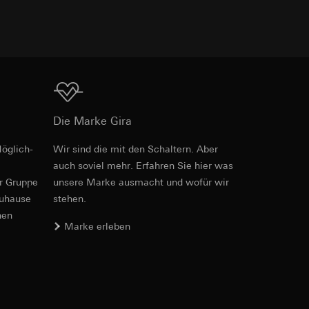
er. Im Hinblick auf
Download
n wir auf deren
Die Marke Gira
 Kopie zu erfragen
öglich­
Wir sind die mit den Schaltern. Aber
PDF
, 3.32 MB
auch soviel mehr. Erfahren Sie hier was
er Gruppe
unsere Marke aus­macht und wofür wir
sung. Google Ads
zuhause
stehen.
formen, in
ärmebild erstellen.
von Werbekampagnen
nen
, wie tief sie
Marke erleben
sucht, Datum und
andort
Download