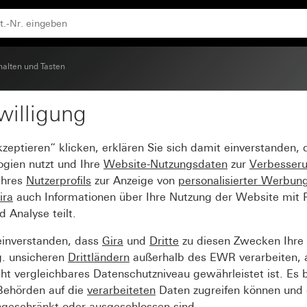
halten und Tasten
willigung
ufsatz 2fach System 5
kzeptieren“ klicken, erklären Sie sich damit einverstanden,
ogien nutzt und Ihre
Website-Nutzungsdaten
zur
Verbesser
Ihres
Nutzerprofils
zur Anzeige von
personalisierter Werbun
ira
auch Informationen über Ihre Nutzung der Website mit Pa
Analyse teilt.
einverstanden, dass
Gira
und
Dritte
zu diesen Zwecken Ihre
g. unsicheren
Drittländern
außerhalb des EWR verarbeiten, 
t vergleichbares Datenschutzniveau gewährleistet ist. Es b
 Behörden auf die
verarbeiteten
Daten zugreifen können und 
ngeschränkt oder ausgeschlossen sind.