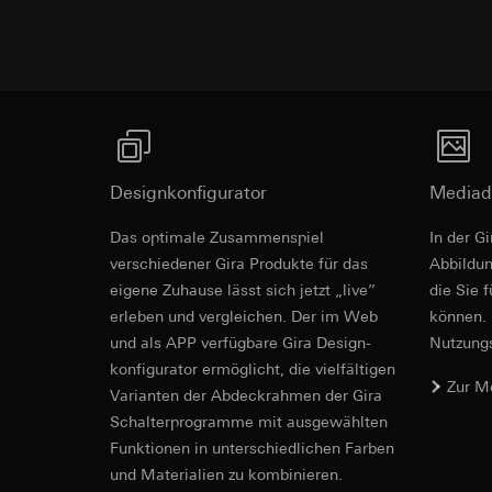
betreffenden We
Folgeverarbeitun
Rechtsgrundlage und
Empfänger:
Einsatz des Dien
interne Abteilun
Folgeverarbeitun
LinkedIn Irelan
Empfänger:
Vimeo,
Drittlandübermittlu
Drittlandübermittlu
die Übermittlung Ih
Drittland: USA
Datenschutzerklärun
Designkonfigurator
Mediad
Angemessenheits
Lebensdauer des C
bei
Gira Giersi
Gira System
Das optimale Zusammenspiel
In der G
Lebensdauer des C
Google Ads (
verschiedener Gira Produkte für das
Ab­bild­
eigene Zuhause lässt sich jetzt „live”
die Sie 
Datenverarbeitung
Systemgrundlage
Hotjar
erleben und vergleichen. Der im Web
können. 
verwendet Daten, u
Datenverarbeitung
Suchergebnissen un
und als APP verfügbare Gira Design­
Nutzungs­
Dies ermöglicht zus
zu messen.
konfigurator ermög­licht, die vielfältigen
scrollen und wie si
Kategorien person
Zur M
Vari­an­ten der Abdeck­rahmen der Gira
Kategorien person
Uhrzeit des Besuchs
Schalter­programme mit ausge­wählten
Rechtsgrundlage und
Rechtsgrundlage und
Funkti­onen in unterschiedlichen Farben
Einsatz des Dien
Einsatz des Dien
und Materialien zu kombinieren.
Folgeverarbeitun
Folgeverarbeitun