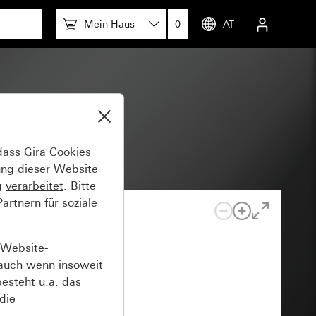
Mein Haus
0
AT
5
 dass
Gira
Cookies
ung
dieser Website
g
verarbeitet
. Bitte
rtnern für soziale
Website-
auch wenn insoweit
esteht u.a. das
die