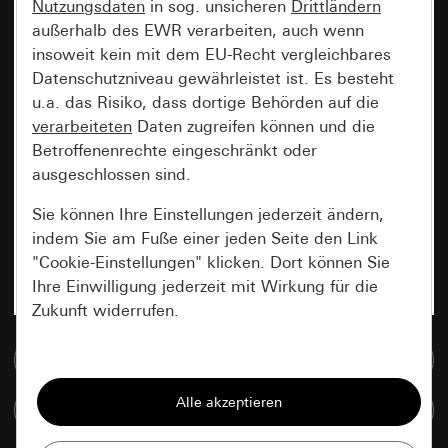
Nutzungsdaten
in sog. unsicheren
Drittländern
außerhalb des EWR verarbeiten, auch wenn
insoweit kein mit dem EU-Recht vergleichbares
Datenschutzniveau gewährleistet ist. Es besteht
u.a. das Risiko, dass dortige Behörden auf die
verarbeiteten
Daten zugreifen können und die
Betroffenenrechte eingeschränkt oder
ausgeschlossen sind.
Sie können Ihre Einstellungen jederzeit ändern,
indem Sie am Fuße einer jeden Seite den Link
"Cookie-Einstellungen" klicken. Dort können Sie
Ihre Einwilligung jederzeit mit Wirkung für die
Zukunft widerrufen.
Zur Mediadatenbank
Essenziell
Alle Cookies, die wir benötigen um Ihnen die
Artikel vergleichen
Seite anzeigen zu können.