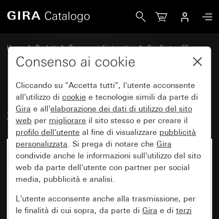
Gira Pannello di comando System 3000 2 moduli System 55
Home
Prodotti
Programmi di interruttori
Gira System 55
Comando a interruttore e a pulsante
Consenso ai cookie
Cliccando su "Accetta tutti", l'utente acconsente
Pannello di comando System
all'utilizzo di
cookie
e tecnologie simili da parte di
Gira
e all'
elaborazione dei
dati di utilizzo del sito
3000 2 moduli System 55
web
per
migliorare
il sito stesso e per creare il
profilo dell'utente
al fine di visualizzare
pubblicità
personalizzata
. Si prega di notare che
Gira
condivide anche le informazioni sull'utilizzo del sito
web da parte dell'utente con partner per social
media, pubblicità e analisi.
L'utente acconsente anche alla trasmissione, per
le finalità di cui sopra, da parte di
Gira
e di
terzi