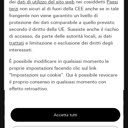
dei
dati di utilizzo del sito web
nei cosiddetti
Paesi
terzi
non sicuri al di fuori della CEE anche se in tale
frangente non viene garantito un livello di
protezione dei dati comparabile a quello previsto
secondo il diritto della UE. Sussiste anche il rischio
di accesso, da parte delle autorità locali, ai dati
trattati
e limitazione o esclusione dei diritti degli
interessati.
È possibile modificare in qualsiasi momento le
proprie impostazioni facendo clic sul link
"Impostazioni sui cookie". Qui è possibile revocare
il proprio consenso in qualsiasi momento con
effetto retroattivo.
Vai alla banca dati multimediale
Essenziali
Tutti i cookie necessari per poter mostrare la
Confronta articoli
pagina.