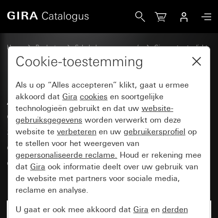
Gira Afdekking met tekstkader en glasplaat passend bij sp
Home
Producten
Schakelaarprogramma’s
Gira spatwaterdicht
Gira spatwaterdicht opbouw IP44
Cookie-toestemming
Als u op “Alles accepteren” klikt, gaat u ermee
Afdekking met tekstkader en
akkoord dat
Gira
cookies
en soortgelijke
technologieën gebruikt en dat uw
website-
glasplaat passend bij
gebruiksgegevens
worden verwerkt om deze
spatwaterdichte wipschakelaars,
website te
verbeteren
en uw
gebruikersprofiel
op
controleschakelaars en
te stellen voor het weergeven van
gepersonaliseerde reclame.
Houd er rekening mee
drukcontacten (onderstuk en
dat
Gira
ook informatie deelt over uw gebruik van
bovenstuk)
de website met partners voor sociale media,
reclame en analyse.
U gaat er ook mee akkoord dat
Gira
en
derden