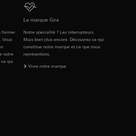
int a du RGPD
Téléchargement
 des tâches
, site web visité,
ic, localisation
La marque Gira
s former
Notre spécialité ? Les interrupteurs.
lles, consultez
e. Vous
Mais bien plus encore. Découvrez ce qui
int a du RGPD
en
constitue notre marque et ce que nous
r votre
représentons.
 ce qui
 à demander au
Vivre notre marque
a du RGPD
 à demander au
a du RGPD
e web, mouvements de
 ces informations
 mouvements de