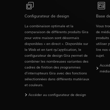
campagnes
Traitement ultér
Destinataire:
Servi
Catégories de donn
Transfert vers un pa
date et heure de la 
Destinataire:
Configurateur de design
Base d
géographique
Durée de vie du coo
Services interne
Base juridique et, l
Google Ireland L
La combinaison optimale et la
Vous tro
Utilisation du se
Pour obtenir des
comparaison de différents produits Gira
de média
https://business.
Traitement ultér
pour votre maison sont désormais
produits
Transfert vers un pa
Destinataire:
disponibles « en direct ». Disponible sur
utiliser 
Pays tiers : USA
Services interne
le Web et en tant qu’application, le
lire nos 
Décision d’adéqu
Pinterest, Inc. (
configurateur de design Gira permet de
sujet.
contact du point
Transfert vers un pa
combiner les nombreuses variantes des
Durée de vie du coo
Accéd
Pays tiers : USA
cadres de finition des programmes
Décision d’adéqu
média
d’interrupteurs Gira avec des fonctions
Vimeo
contact du point
sélectionnées dans différents matériaux
Durée de vie du coo
Finalités du traite
et couleurs.
Catégories de donn
Balise Linke
Accéder au configurateur de design
Site clients pri
souris effectués 
Finalités du traite
Site clients pro
pour la diffusion d