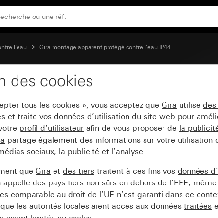
aux interrupteurs, interrupteurs avec lampe de contrôle et 
ontre l'eau
Gira montage apparent protégé contre l'eau IP44
on des cookies
scription et vitre assort
cepter tous les cookies », vous acceptez que
Gira
utilise
des
ampe de contrôle et bou
es et
traite
vos
données d’utilisation du site web
pour
améli
 votre
profil d’utilisateur
afin de vous proposer de
la publici
ra
partage également des informations sur votre utilisation
médias sociaux, la publicité et l’analyse.
ement que
Gira
et
des tiers
traitent à ces fins vos
données d’u
n appelle des
pays tiers
non sûrs en dehors de l’EEE, même 
s comparable au droit de l’UE n’est garanti dans ce context
que les autorités locales aient accès aux données
traitées
e
 soient limités ou exclus.