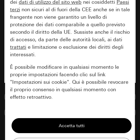
dei
dati di utilizzo del sito web
nei cosiddetti
Paesi
terzi
non sicuri al di fuori della CEE anche se in tale
frangente non viene garantito un livello di
protezione dei dati comparabile a quello previsto
secondo il diritto della UE. Sussiste anche il rischio
di accesso, da parte delle autorità locali, ai dati
trattati
e limitazione o esclusione dei diritti degli
interessati.
È possibile modificare in qualsiasi momento le
proprie impostazioni facendo clic sul link
"Impostazioni sui cookie". Qui è possibile revocare
il proprio consenso in qualsiasi momento con
Vai alla banca dati multimediale
effetto retroattivo.
Confronta articoli
Essenziali
Tutti i cookie necessari per poter mostrare la
pagina.