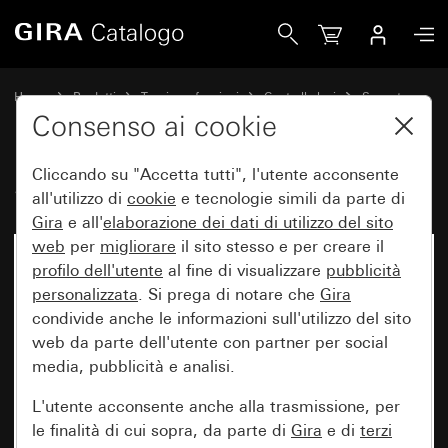
Gira Sensotec senza telecomando
Home
Prodotti
Tecnica e funzioni
Controllo luci
Sensotec
Consenso ai cookie
Cliccando su "Accetta tutti", l'utente acconsente
Sensotec senza telecomando
all'utilizzo di
cookie
e tecnologie simili da parte di
Gira
e all'
elaborazione dei
dati di utilizzo del sito
web
per
migliorare
il sito stesso e per creare il
profilo dell'utente
al fine di visualizzare
pubblicità
personalizzata
. Si prega di notare che
Gira
condivide anche le informazioni sull'utilizzo del sito
web da parte dell'utente con partner per social
media, pubblicità e analisi.
L'utente acconsente anche alla trasmissione, per
le finalità di cui sopra, da parte di
Gira
e di
terzi