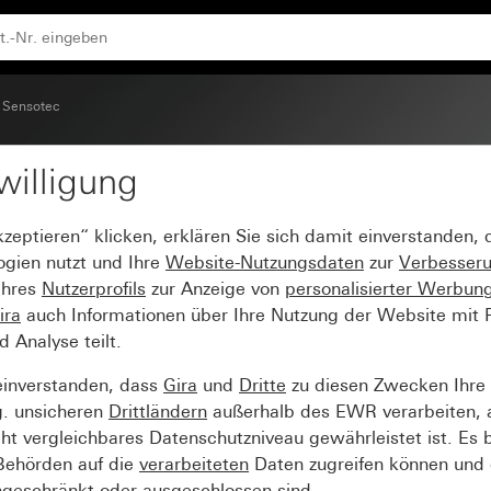
Sensotec
willigung
bedienung
kzeptieren“ klicken, erklären Sie sich damit einverstanden,
ogien nutzt und Ihre
Website-Nutzungsdaten
zur
Verbesser
Ihres
Nutzerprofils
zur Anzeige von
personalisierter Werbun
ira
auch Informationen über Ihre Nutzung der Website mit Pa
Analyse teilt.
einverstanden, dass
Gira
und
Dritte
zu diesen Zwecken Ihre
g. unsicheren
Drittländern
außerhalb des EWR verarbeiten, 
t vergleichbares Datenschutzniveau gewährleistet ist. Es b
 Behörden auf die
verarbeiteten
Daten zugreifen können und 
ngeschränkt oder ausgeschlossen sind.