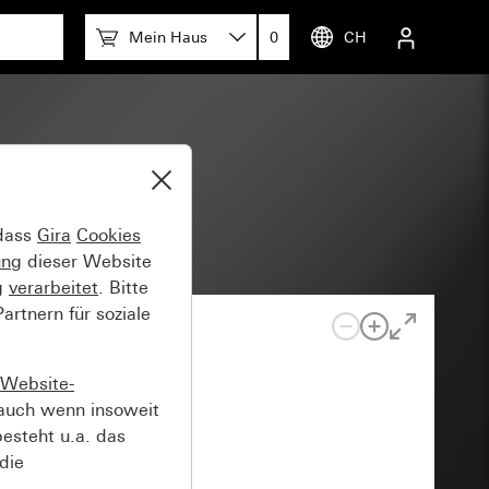
Mein Haus
0
CH
 dass
Gira
Cookies
ung
dieser Website
g
verarbeitet
. Bitte
rtnern für soziale
Website-
auch wenn insoweit
esteht u.a. das
die