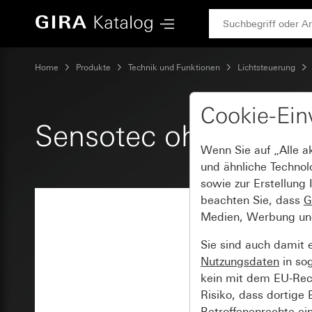
Gira Sensotec ohne Fernbedienung
Home
Produkte
Technik und Funktionen
Lichtsteuerung
Cookie-Ein
Sensotec ohne Fern
Wenn Sie auf „Alle a
und ähnliche Technol
sowie zur Erstellung 
beachten Sie, dass
G
Medien, Werbung und 
Sie sind auch damit 
Nutzungsdaten
in so
kein mit dem EU-Rech
Risiko, dass dortige
Betroffenenrechte ei