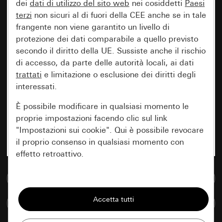
dei
dati di utilizzo del sito web
nei cosiddetti
Paesi
terzi
non sicuri al di fuori della CEE anche se in tale
frangente non viene garantito un livello di
protezione dei dati comparabile a quello previsto
secondo il diritto della UE. Sussiste anche il rischio
di accesso, da parte delle autorità locali, ai dati
trattati
e limitazione o esclusione dei diritti degli
interessati.
È possibile modificare in qualsiasi momento le
proprie impostazioni facendo clic sul link
"Impostazioni sui cookie". Qui è possibile revocare
il proprio consenso in qualsiasi momento con
effetto retroattivo.
Vai alla banca dati multimediale
Essenziali
Tutti i cookie necessari per poter mostrare la
Confronta articoli
pagina.