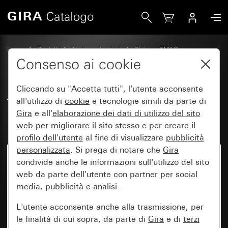
Gira Trasmettitore portatile RF 2 moduli per KNX
Home
Prodotti
Tecnica e funzioni
Sistema KNX Gira
Gira KNX RF
Consenso ai cookie
Cliccando su "Accetta tutti", l'utente acconsente
Trasmettitore portatile RF 2
all'utilizzo di
cookie
e tecnologie simili da parte di
Gira
e all'
elaborazione dei
dati di utilizzo del sito
moduli per KNX
web
per
migliorare
il sito stesso e per creare il
profilo dell'utente
al fine di visualizzare
pubblicità
personalizzata
. Si prega di notare che
Gira
condivide anche le informazioni sull'utilizzo del sito
web da parte dell'utente con partner per social
media, pubblicità e analisi.
L'utente acconsente anche alla trasmissione, per
le finalità di cui sopra, da parte di
Gira
e di
terzi