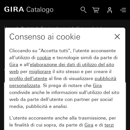
Gira Piastra di montaggio per citofono esterno
Home
Prodotti
Tecnica e funzioni
Sistema di citofonia
Citofoni esterni Gira
Consenso ai cookie
Cliccando su "Accetta tutti", l'utente acconsente
Piastra di montaggio per
all'utilizzo di
cookie
e tecnologie simili da parte di
Gira
e all'
elaborazione dei
dati di utilizzo del sito
citofono esterno
web
per
migliorare
il sito stesso e per creare il
profilo dell'utente
al fine di visualizzare
pubblicità
personalizzata
. Si prega di notare che
Gira
condivide anche le informazioni sull'utilizzo del sito
web da parte dell'utente con partner per social
media, pubblicità e analisi.
L'utente acconsente anche alla trasmissione, per
le finalità di cui sopra, da parte di
Gira
e di
terzi