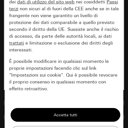
dei
dati di utilizzo del sito web
nei cosiddetti
Paesi
terzi
non sicuri al di fuori della CEE anche se in tale
frangente non viene garantito un livello di
protezione dei dati comparabile a quello previsto
secondo il diritto della UE. Sussiste anche il rischio
di accesso, da parte delle autorità locali, ai dati
trattati
e limitazione o esclusione dei diritti degli
interessati.
È possibile modificare in qualsiasi momento le
proprie impostazioni facendo clic sul link
"Impostazioni sui cookie". Qui è possibile revocare
il proprio consenso in qualsiasi momento con
effetto retroattivo.
Vai alla banca dati multimediale
Essenziali
Tutti i cookie necessari per poter mostrare la
Confronta articoli
pagina.