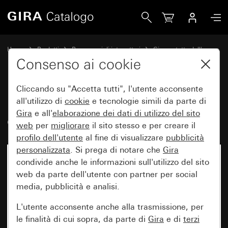
Gira Modulo info, per citofono esterno TX_44
Home
Prodotti
Programmi di interruttori
Gira protetto dall'acqua
Protezione dall'acqua da incasso IP44 Gira TX_44
Consenso ai cookie
Cliccando su "Accetta tutti", l'utente acconsente
Modulo info, per citofono
all'utilizzo di
cookie
e tecnologie simili da parte di
Gira
e all'
elaborazione dei
dati di utilizzo del sito
esterno TX_44
web
per
migliorare
il sito stesso e per creare il
profilo dell'utente
al fine di visualizzare
pubblicità
personalizzata
. Si prega di notare che
Gira
condivide anche le informazioni sull'utilizzo del sito
web da parte dell'utente con partner per social
media, pubblicità e analisi.
L'utente acconsente anche alla trasmissione, per
le finalità di cui sopra, da parte di
Gira
e di
terzi