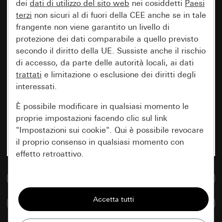
dei
dati di utilizzo del sito web
nei cosiddetti
Paesi
terzi
non sicuri al di fuori della CEE anche se in tale
frangente non viene garantito un livello di
protezione dei dati comparabile a quello previsto
secondo il diritto della UE. Sussiste anche il rischio
di accesso, da parte delle autorità locali, ai dati
trattati
e limitazione o esclusione dei diritti degli
interessati.
È possibile modificare in qualsiasi momento le
proprie impostazioni facendo clic sul link
"Impostazioni sui cookie". Qui è possibile revocare
il proprio consenso in qualsiasi momento con
effetto retroattivo.
Vai alla banca dati multimediale
Essenziali
Tutti i cookie necessari per poter mostrare la
Confronta articoli
pagina.