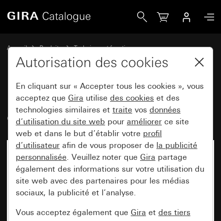
Gira Plaque de montage pour station de porte
Accueil
Produits
Technique et fonctions
Communication de porte
Stations de porte Gira
Autorisation des cookies
En cliquant sur « Accepter tous les cookies », vous
Plaque de montage pour station
acceptez que
Gira
utilise
des cookies
et des
technologies similaires et
traite
vos
données
de porte
d’utilisation du site web
pour
améliorer
ce site
web et dans le but d’établir votre
profil
d’utilisateur
afin de vous proposer de
la publicité
personnalisée
. Veuillez noter que
Gira
partage
également des informations sur votre utilisation du
site web avec des partenaires pour les médias
sociaux, la publicité et l’analyse.
Vous acceptez également que
Gira
et
des tiers