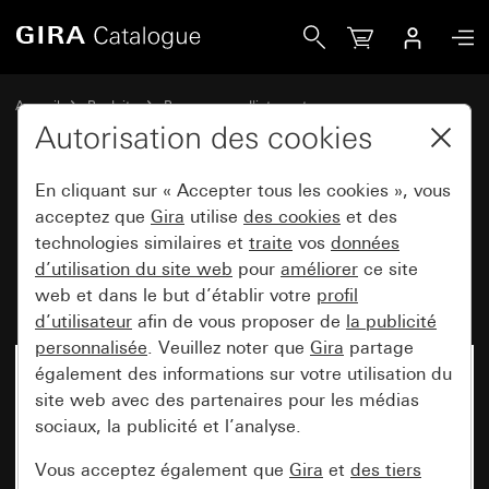
Gira Boîtier apparent, construction plate 1x pour Standard 5
Accueil
Produits
Programmes d'interrupteurs
Gira E2 (System 55)
Montage apparent
Autorisation des cookies
En cliquant sur « Accepter tous les cookies », vous
Boîtier apparent, construction
acceptez que
Gira
utilise
des cookies
et des
technologies similaires et
traite
vos
données
plate 1x pour Standard 55, E2,
d’utilisation du site web
pour
améliorer
ce site
Event, Esprit
web et dans le but d’établir votre
profil
d’utilisateur
afin de vous proposer de
la publicité
personnalisée
. Veuillez noter que
Gira
partage
également des informations sur votre utilisation du
site web avec des partenaires pour les médias
sociaux, la publicité et l’analyse.
Vous acceptez également que
Gira
et
des tiers