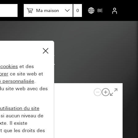
Ma maison
0
BE
 pour KNX
 cookies
et des
orer
ce site web et
té personnalisée
.
 du site web avec des
tilisation du site
si aucun niveau de
e. Il existe
t que les droits des