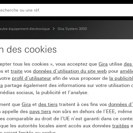
autre équipement électronique
Gira System 3000
on des cookies
 commande RF Multi 1x
cepter tous les cookies », vous acceptez que
Gira
utilise
des
es et
traite
vos
données d’utilisation du site web
pour
améli
 votre
profil d’utilisateur
afin de vous proposer de
la publici
ra
partage également des informations sur votre utilisation
médias sociaux, la publicité et l’analyse.
ement que
Gira
et
des tiers
traitent à ces fins vos
données d’u
n appelle des
pays tiers
non sûrs en dehors de l’EEE, même 
s comparable au droit de l’UE n’est garanti dans ce context
que les autorités locales aient accès aux données
traitées
e
 soient limités ou exclus.