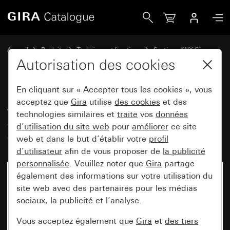
Gira Actionneur variateur 1x 200 W avec entrée binaire 3x 
Accueil
Produits
Technique et fonctions
Système KNX Gira
Appareils système Gira, actionneurs,capteurs, accessoires pour KNX
Autorisation des cookies
En cliquant sur « Accepter tous les cookies », vous
Actionneur variateur 1x 200 W
acceptez que
Gira
utilise
des cookies
et des
technologies similaires et
traite
vos
données
avec entrée binaire 3x pour Gira
d’utilisation du site web
pour
améliorer
ce site
One et KNX
web et dans le but d’établir votre
profil
d’utilisateur
afin de vous proposer de
la publicité
personnalisée
. Veuillez noter que
Gira
partage
également des informations sur votre utilisation du
site web avec des partenaires pour les médias
sociaux, la publicité et l’analyse.
Vous acceptez également que
Gira
et
des tiers