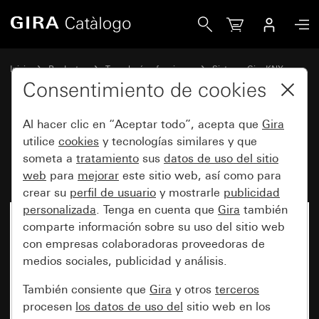
Gira Mecanismo de interfaz de datos USB para KNX
Inicio
Productos
Tecnología y funciones
Sistema Gira KNX
Dispositivos de mando Gira para KNX
Consentimiento de cookies
Al hacer clic en “Aceptar todo”, acepta que
Gira
Mecanismo de interfaz de datos
utilice
cookies
y tecnologías similares y que
someta a
tratamiento
sus
datos de uso del sitio
USB para KNX
web
para
mejorar
este sitio web, así como para
crear su
perfil de usuario
y mostrarle
publicidad
personalizada
. Tenga en cuenta que
Gira
también
comparte información sobre su uso del sitio web
con empresas colaboradoras proveedoras de
medios sociales, publicidad y análisis.
También consiente que
Gira
y otros
terceros
procesen
los datos de uso del
sitio web en los