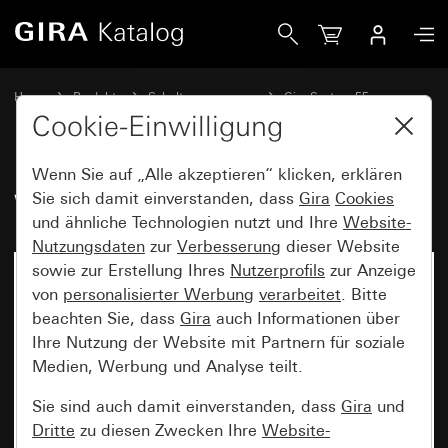
Gira Wippe mit Kontrollfenster
Home
Produkte
Schalterprogramme
Gira System 55
Schalten und Tasten
Cookie-Einwilligung
Wenn Sie auf „Alle akzeptieren“ klicken, erklären
Wippe mit Kontrollfenster
Sie sich damit einverstanden, dass
Gira
Cookies
und ähnliche Technologien nutzt und Ihre
Website-
Nutzungsdaten
zur
Verbesserung
dieser Website
sowie zur Erstellung Ihres
Nutzerprofils
zur Anzeige
von
personalisierter Werbung
verarbeitet
. Bitte
beachten Sie, dass
Gira
auch Informationen über
Ihre Nutzung der Website mit Partnern für soziale
Medien, Werbung und Analyse teilt.
Sie sind auch damit einverstanden, dass
Gira
und
Dritte
zu diesen Zwecken Ihre
Website-