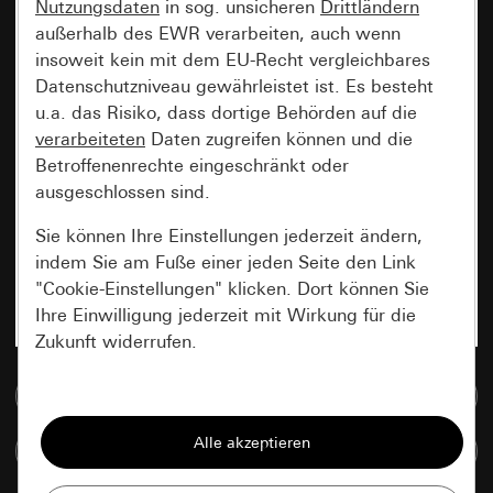
Nutzungsdaten
in sog. unsicheren
Drittländern
außerhalb des EWR verarbeiten, auch wenn
insoweit kein mit dem EU-Recht vergleichbares
Datenschutzniveau gewährleistet ist. Es besteht
u.a. das Risiko, dass dortige Behörden auf die
verarbeiteten
Daten zugreifen können und die
Betroffenenrechte eingeschränkt oder
ausgeschlossen sind.
Sie können Ihre Einstellungen jederzeit ändern,
indem Sie am Fuße einer jeden Seite den Link
"Cookie-Einstellungen" klicken. Dort können Sie
Ihre Einwilligung jederzeit mit Wirkung für die
Zukunft widerrufen.
Zur Mediadatenbank
Essenziell
Alle Cookies, die wir benötigen um Ihnen die
Artikel vergleichen
Seite anzeigen zu können.