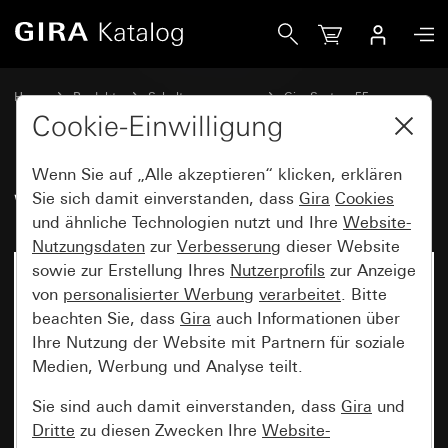
Gira Wippe mit Kontrollfenster
Home
Produkte
Schalterprogramme
Gira System 55
Schalten und Tasten
Cookie-Einwilligung
Wenn Sie auf „Alle akzeptieren“ klicken, erklären
Wippe mit Kontrollfenster
Sie sich damit einverstanden, dass
Gira
Cookies
und ähnliche Technologien nutzt und Ihre
Website-
Nutzungsdaten
zur
Verbesserung
dieser Website
sowie zur Erstellung Ihres
Nutzerprofils
zur Anzeige
von
personalisierter Werbung
verarbeitet
. Bitte
beachten Sie, dass
Gira
auch Informationen über
Ihre Nutzung der Website mit Partnern für soziale
Medien, Werbung und Analyse teilt.
Sie sind auch damit einverstanden, dass
Gira
und
Dritte
zu diesen Zwecken Ihre
Website-