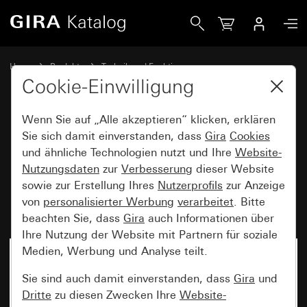
Gira Einsatz Tast-Kontrollschalter 10 AX 250 V~ mit oran
Home
Produkte
Technik und Funktionen
Unterputz-Einsätze, Zubehör
Tastschalter
Cookie-Einwilligung
Wenn Sie auf „Alle akzeptieren“ klicken, erklären
Einsatz Tast-Kontrollschalter
Sie sich damit einverstanden, dass
Gira
Cookies
und ähnliche Technologien nutzt und Ihre
Website-
10 AX 250 V~ mit orangem LED-
Nutzungsdaten
zur
Verbesserung
dieser Website
Beleuchtungselement 230 V~
sowie zur Erstellung Ihres
Nutzerprofils
zur Anzeige
Universal-Aus-Wechselschalter
von
personalisierter Werbung
verarbeitet
. Bitte
beachten Sie, dass
Gira
auch Informationen über
Ihre Nutzung der Website mit Partnern für soziale
Medien, Werbung und Analyse teilt.
Sie sind auch damit einverstanden, dass
Gira
und
Dritte
zu diesen Zwecken Ihre
Website-