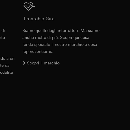
errer e timestamp
Download
to web da parte del
 delle
web in questione,
Il marchio Gira
 di
Siamo quelli degli interruttori. Ma siamo
Cod. art. 3791 ..

nto
anche molto di più. Scopri qui cosa
3792 ..

 delle
sioni
3793 ..

rende speciale il nostro marchio e cosa
3794 ..

rappresentiamo.
3795 ..
ndo a un
aesi terzi. Per
Scopri il marchio
imanda qui alla
te da
PDF
, 29.69 KB
odalità
andard, copia da
a GDPR
Download
sultati delle
 dotazione
web, piattaforme di
 delle campagne
Cod. art. 3791 ..

mica delle pagine
3792 ..

 Vediamo dove
e a LED arancione 230 V~ 0,5 mA è in
e ora della visita,
3793 ..
