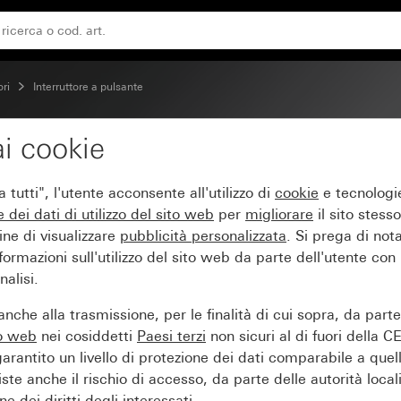
 V~ con elemento di illuminazione a LED arancione 230 V~ de
ori
Interruttore a pulsante
i cookie
di controllo a pulsante
tutti", l'utente acconsente all'utilizzo di
cookie
e tecnologie
zione a LED arancione 
e dei
dati di utilizzo del sito web
per
migliorare
il sito stesso
ine di visualizzare
pubblicità personalizzata
. Si prega di no
ormazioni sull'utilizzo del sito web da parte dell'utente con
alisi.
nche alla trasmissione, per le finalità di cui sopra, da part
to web
nei cosiddetti
Paesi terzi
non sicuri al di fuori della C
arantito un livello di protezione dei dati comparabile a quel
iste anche il rischio di accesso, da parte delle autorità locali
e dei diritti degli interessati.