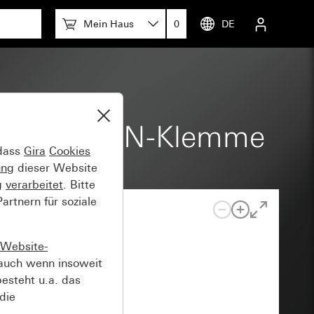
Mein Haus
0
DE
-polig mit N-Klemme
 dass
Gira
Cookies
ung
dieser Website
g
verarbeitet
. Bitte
rtnern für soziale
Website-
auch wenn insoweit
esteht u.a. das
die