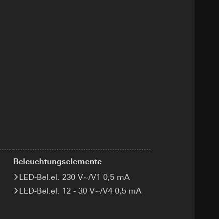
sung
sucht, Datum und
andort
r, Endgerät
e unter
 Kopie zu erfragen
 Kopie zu erfragen
r Informationen und
erung
Beleuchtungselemente
LED-Bel.el. 230 V~/V1 0,5 mA
LED-Bel.el. 12 - 30 V~/V4 0,5 mA
sung
sucht, Datum und
andort