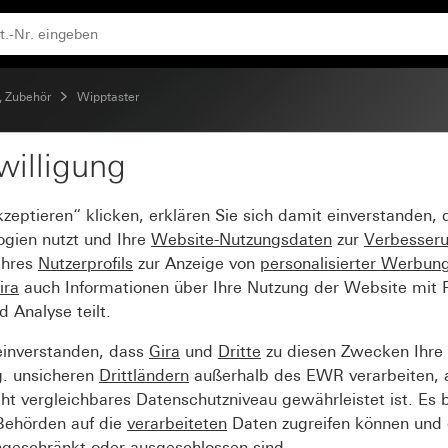
t N-Klemme
, Zubehör
Wipptaster
willigung
10 A 250 V~ Schließer 1
kzeptieren“ klicken, erklären Sie sich damit einverstanden,
ogien nutzt und Ihre
Website-Nutzungsdaten
zur
Verbesser
Ihres
Nutzerprofils
zur Anzeige von
personalisierter Werbun
ira
auch Informationen über Ihre Nutzung der Website mit Pa
Analyse teilt.
einverstanden, dass
Gira
und
Dritte
zu diesen Zwecken Ihre
g. unsicheren
Drittländern
außerhalb des EWR verarbeiten, 
t vergleichbares Datenschutzniveau gewährleistet ist. Es b
 Behörden auf die
verarbeiteten
Daten zugreifen können und 
ngeschränkt oder ausgeschlossen sind.