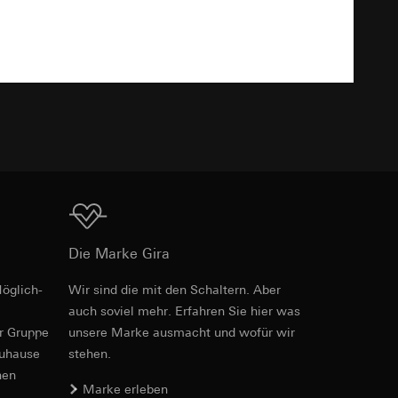
Download
e unter
TXT
 Kopie zu erfragen
hte Internetseite
Download
Die Marke Gira
öglich­
Wir sind die mit den Schaltern. Aber
Art.-Nr. 3791 ..

auch soviel mehr. Erfahren Sie hier was
3792 ..

triebsprozesse
e unter
3793 ..

er Gruppe
unsere Marke aus­macht und wofür wir
ite-Besuchern,
3794 ..

zuhause
stehen.
. Durch eine
3795 ..
 erhöhte
nen
Marke erleben