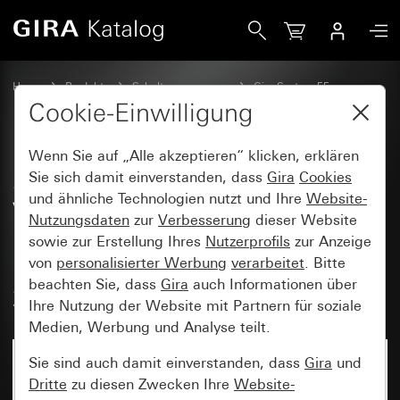
Gira SCHUKO-Steckdose 16 A 250 V~ mit erhöhtem Berührun
Home
Produkte
Schalterprogramme
Gira System 55
Steckdosen
Cookie-Einwilligung
Wenn Sie auf „Alle akzeptieren“ klicken, erklären
SCHUKO-Steckdose 16 A 250
Sie sich damit einverstanden, dass
Gira
Cookies
und ähnliche Technologien nutzt und Ihre
Website-
V~ mit erhöhtem
Nutzungsdaten
zur
Verbesserung
dieser Website
Berührungsschutz (Safety Plus)
sowie zur Erstellung Ihres
Nutzerprofils
zur Anzeige
und USB-Spannungsversorgung
von
personalisierter Werbung
verarbeitet
. Bitte
beachten Sie, dass
Gira
auch Informationen über
2fach Typ A / Typ C
Ihre Nutzung der Website mit Partnern für soziale
Medien, Werbung und Analyse teilt.
Sie sind auch damit einverstanden, dass
Gira
und
Dritte
zu diesen Zwecken Ihre
Website-