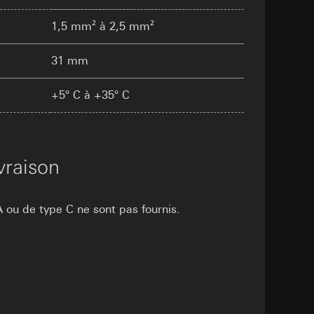
int a du RGPD
 des tâches
, site web visité,
1,5 mm² à 2,5 mm²
ic, localisation
31 mm
lles, consultez
+5° C à +35° C
int a du RGPD
 à demander au
vraison
a du RGPD
 à demander au
 ou de type C ne sont pas fournis.
a du RGPD
e web, mouvements de
 ces informations
 mouvements de