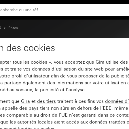
ntre les contacts accidentels (Safety Plus) et alimentatio
5
Prises
on des cookies
50 V~ avec protection r
cepter tous les cookies », vous acceptez que
Gira
utilise
des
 (Safety Plus) et alimen
es et
traite
vos
données d’utilisation du site web
pour
améli
 votre
profil d’utilisateur
afin de vous proposer de
la publici
ra
partage également des informations sur votre utilisation
médias sociaux, la publicité et l’analyse.
ement que
Gira
et
des tiers
traitent à ces fins vos
données d’u
n appelle des
pays tiers
non sûrs en dehors de l’EEE, même 
s comparable au droit de l’UE n’est garanti dans ce context
que les autorités locales aient accès aux données
traitées
e
 soient limités ou exclus.