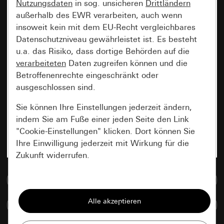
Nutzungsdaten
in sog. unsicheren
Drittländern
außerhalb des EWR verarbeiten, auch wenn
insoweit kein mit dem EU-Recht vergleichbares
Datenschutzniveau gewährleistet ist. Es besteht
u.a. das Risiko, dass dortige Behörden auf die
verarbeiteten
Daten zugreifen können und die
Betroffenenrechte eingeschränkt oder
ausgeschlossen sind.
Sie können Ihre Einstellungen jederzeit ändern,
indem Sie am Fuße einer jeden Seite den Link
"Cookie-Einstellungen" klicken. Dort können Sie
Ihre Einwilligung jederzeit mit Wirkung für die
Zukunft widerrufen.
Zur Mediadatenbank
Essenziell
Alle Cookies, die wir benötigen um Ihnen die
Artikel vergleichen
Seite anzeigen zu können.