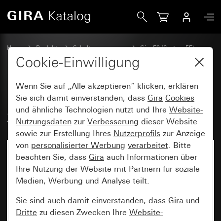
Gira Profil 55 mit Befestigungswinkel 2fach
Home
Produkte
Schalterprogramme
Gira E2 (System 55)
Installation mit Profil 55
Cookie-Einwilligung
Wenn Sie auf „Alle akzeptieren“ klicken, erklären
Profil 55 mit Befestigungswinkel
Sie sich damit einverstanden, dass
Gira
Cookies
und ähnliche Technologien nutzt und Ihre
Website-
2fach
Nutzungsdaten
zur
Verbesserung
dieser Website
sowie zur Erstellung Ihres
Nutzerprofils
zur Anzeige
von
personalisierter Werbung
verarbeitet
. Bitte
beachten Sie, dass
Gira
auch Informationen über
Ihre Nutzung der Website mit Partnern für soziale
Medien, Werbung und Analyse teilt.
Sie sind auch damit einverstanden, dass
Gira
und
Dritte
zu diesen Zwecken Ihre
Website-