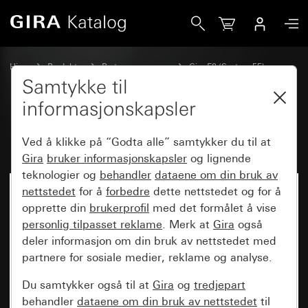
Gira Profil 55 med festevinkel Dobbel
Hjem
Produkter
Bryterprogrammer
Gira E2 (System 55)
Installasjon med Profil 55
Samtykke til
informasjonskapsler
Profil 55 med festevinkel Dobbel
Ved å klikke på “Godta alle” samtykker du til at
Gira
bruker informasjonskapsler
og lignende
teknologier og
behandler
dataene om din bruk av
nettstedet
for å
forbedre
dette nettstedet og for å
opprette din
brukerprofil
med det formålet å vise
personlig tilpasset reklame
. Merk at
Gira
også
deler informasjon om din bruk av nettstedet med
partnere for sosiale medier, reklame og analyse.
Du samtykker også til at
Gira
og
tredjepart
behandler
dataene om din bruk av nettstedet
til