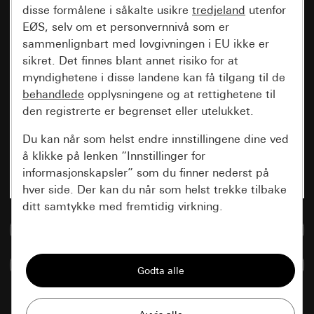
disse formålene i såkalte usikre
tredjeland
utenfor
EØS, selv om et personvernnivå som er
sammenlignbart med lovgivningen i EU ikke er
sikret. Det finnes blant annet risiko for at
myndighetene i disse landene kan få tilgang til de
behandlede
opplysningene og at rettighetene til
den registrerte er begrenset eller utelukket.
Du kan når som helst endre innstillingene dine ved
å klikke på lenken “Innstillinger for
informasjonskapsler” som du finner nederst på
hver side. Der kan du når som helst trekke tilbake
ditt samtykke med fremtidig virkning.
Til mediadatabase
Vesentlige
Sammenlign artikkel
Alle informasjonskapslene vi trenger for å
kunne vise deg siden.