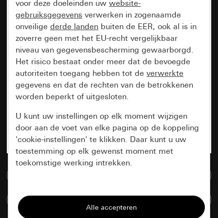
voor deze doeleinden uw
website-
gebruiksgegevens
verwerken in zogenaamde
onveilige
derde landen
buiten de EER, ook al is in
zoverre geen met het EU-recht vergelijkbaar
niveau van gegevensbescherming gewaarborgd.
Het risico bestaat onder meer dat de bevoegde
autoriteiten toegang hebben tot de
verwerkte
gegevens en dat de rechten van de betrokkenen
worden beperkt of uitgesloten.
U kunt uw instellingen op elk moment wijzigen
door aan de voet van elke pagina op de koppeling
'cookie-instellingen' te klikken. Daar kunt u uw
toestemming op elk gewenst moment met
toekomstige werking intrekken.
Naar de mediadatabase
Essentieel
Artikelen verglijken
Alle cookies die wij nodig hebben om de
pagina te kunnen weergeven.