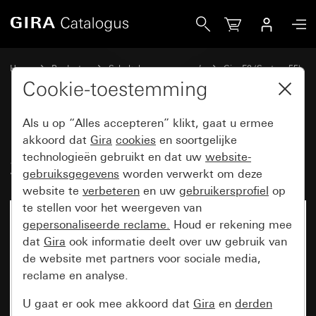
Gira Profiel 55 met bevestigingshoek 2-voudig
Home
Producten
Schakelaarprogramma’s
Gira E2 (System 55)
Installatie met Profiel 55
Cookie-toestemming
Als u op “Alles accepteren” klikt, gaat u ermee
Profiel 55 met bevestigingshoek
akkoord dat
Gira
cookies
en soortgelijke
technologieën gebruikt en dat uw
website-
2-voudig
gebruiksgegevens
worden verwerkt om deze
website te
verbeteren
en uw
gebruikersprofiel
op
te stellen voor het weergeven van
gepersonaliseerde reclame.
Houd er rekening mee
dat
Gira
ook informatie deelt over uw gebruik van
de website met partners voor sociale media,
reclame en analyse.
U gaat er ook mee akkoord dat
Gira
en
derden