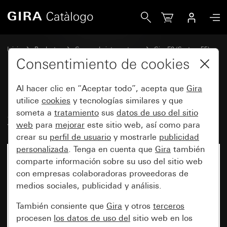
Gira Perfil 55 con escuadra de fijación 2 elementos
Inicio
Productos
Gamas de interruptores
Gira E2 (System 55)
Instalación con Perfil 55
Consentimiento de cookies
Al hacer clic en “Aceptar todo”, acepta que
Gira
Perfil 55 con escuadra de fijación
utilice
cookies
y tecnologías similares y que
someta a
tratamiento
sus
datos de uso del sitio
2 elementos
web
para
mejorar
este sitio web, así como para
crear su
perfil de usuario
y mostrarle
publicidad
personalizada
. Tenga en cuenta que
Gira
también
comparte información sobre su uso del sitio web
con empresas colaboradoras proveedoras de
medios sociales, publicidad y análisis.
También consiente que
Gira
y otros
terceros
procesen
los datos de uso del
sitio web en los