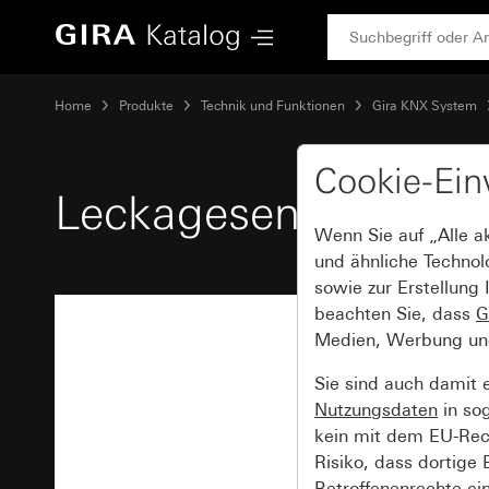
Gira Leckagesensor
Home
Produkte
Technik und Funktionen
Gira KNX System
Cookie-Ein
Leckagesensor
Wenn Sie auf „Alle a
und ähnliche Technol
sowie zur Erstellung 
beachten Sie, dass
G
Medien, Werbung und 
Sie sind auch damit 
Nutzungsdaten
in so
kein mit dem EU-Rech
Risiko, dass dortige
Betroffenenrechte ei