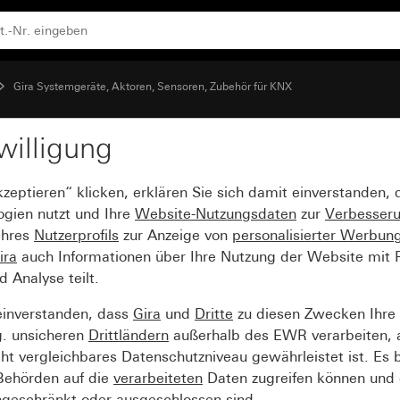
Gira Systemgeräte, Aktoren, Sensoren, Zubehör für KNX
willigung
kzeptieren“ klicken, erklären Sie sich damit einverstanden,
ogien nutzt und Ihre
Website-Nutzungsdaten
zur
Verbesser
Ihres
Nutzerprofils
zur Anzeige von
personalisierter Werbun
ira
auch Informationen über Ihre Nutzung der Website mit Pa
Analyse teilt.
einverstanden, dass
Gira
und
Dritte
zu diesen Zwecken Ihre
g. unsicheren
Drittländern
außerhalb des EWR verarbeiten, 
t vergleichbares Datenschutzniveau gewährleistet ist. Es b
 Behörden auf die
verarbeiteten
Daten zugreifen können und 
ngeschränkt oder ausgeschlossen sind.