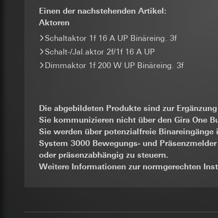
Folgeverarbeitun
Lebensdauer des C
und Vertriebsprozes
Einen der nachstehenden Artikel:
Abonnenten/Website
Empfänger:
Aktoren
_sda-server_
gestellt werden. D
interne Abteilun
zudem eine erhöhte
Schaltaktor 1f 16 A UP Binäreing. 3f
Google Ireland L
Datenverarbeitung
Kategorien person
Informationen da
Schalt-/Jal.aktor 2f/1f 16 A UP
Kategorien person
Referrer, User Agen
https://business.
Rechtsgrundlage und
Dimmaktor 1f 200 W UP Binäreing. 3f
Übergabeparameter,
Empfänger:
Adresseingabe) übe
Drittlandübermittlu
Serverstandort Deu
interne Abteilun
Drittland: USA
Rechtsgrundlage und
ISE Individuell
Angemessenheits
bei
Einsatz des Dien
Gira Giersi
Die abgebildeten Produkte sind zur Ergänzun
Drittlandübermittlu
Folgeverarbeitun
Sie kommunizieren nicht über den Gira One B
Lebensdauer des C
Lebensdauer des C
Sie werden über potenzialfreie Binareingänge i
Empfänger:
System 3000 Bewegungs- und Präsenzmelder k
Google Analy
interne Abteilun
supported_b
oder präsenzabhängig zu steuern.
SC Networks G
Datenverarbeitung
Datenverarbeitung
Weitere Informationen zur normgerechten Inst
die Herkunft der Be
Drittlandübermittlu
Kategorien person
Seiten- und Featur
Lebensdauer des C
Rechtsgrundlage und
Kategorien person
Empfänger:
interne
Adresse (anonymisie
Facebook Pi
Drittlandübermittlu
Rechtsgrundlage und
Lebensdauer des C