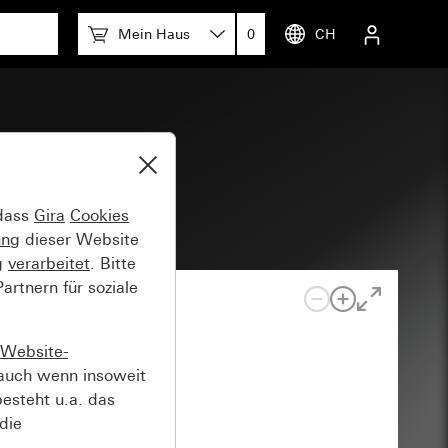
Mein Haus
0
CH
 dass
Gira
Cookies
ung
dieser Website
g
verarbeitet
. Bitte
rtnern für soziale
Website-
auch wenn insoweit
esteht u.a. das
die