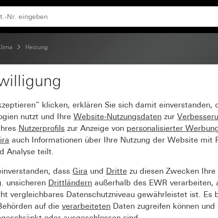
Klima
Heizung
willigung
 6fach für KNX
kzeptieren“ klicken, erklären Sie sich damit einverstanden,
ogien nutzt und Ihre
Website-Nutzungsdaten
zur
Verbesser
Ihres
Nutzerprofils
zur Anzeige von
personalisierter Werbun
ira
auch Informationen über Ihre Nutzung der Website mit Pa
Analyse teilt.
einverstanden, dass
Gira
und
Dritte
zu diesen Zwecken Ihre
g. unsicheren
Drittländern
außerhalb des EWR verarbeiten, 
t vergleichbares Datenschutzniveau gewährleistet ist. Es b
 Behörden auf die
verarbeiteten
Daten zugreifen können und 
ngeschränkt oder ausgeschlossen sind.