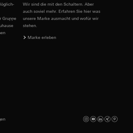
max. 4 mm²
öglich­
Wir sind die mit den Schaltern. Aber
Art.-Nr. 211400
auch soviel mehr. Erfahren Sie hier was
er Gruppe
unsere Marke aus­macht und wofür wir
RFA
, 616 KB
zuhause
stehen.
e unter
nen
Marke erleben
Download
4
 Kopie zu erfragen
 Kopie zu erfragen
Art.-Nr. 211400
IFC
, 172.21 KB
onen zur Schaltung
uf der Website, vom
Referrer-URL sowie
gen
Download
site, vom Nutzer
hs auf der