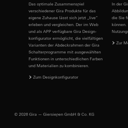
Revit Datei 
Empfänger:
interne
Rechtsgrundlage und
Das optimale Zusammenspiel
In der G
Drittlandübermittlu
Empfänger:
Einsatz des Dien
verschiedener Gira Produkte für das
Ab­bild­
Lebensdauer des C
interne Abteilun
Folgeverarbeitun
eigene Zuhause lässt sich jetzt „live”
die Sie 
Google Ireland L
erleben und vergleichen. Der im Web
können. 
Empfänger:
Hinweise
Informationen da
und als APP verfügbare Gira Design­
Nutzungs­
interne Abteilun
https://business.
konfigurator ermög­licht, die vielfältigen
Pinterest, Inc. (
Drittlandübermittlu
Zur M
Vari­an­ten der Abdeck­rahmen der Gira
An allen Ausgängen müssen Ventile mit der gl
Drittlandübermittlu
Drittland: USA
Schalter­programme mit ausge­wählten
angeschlossen werden.
Drittland: USA
Angemessenheits
Funkti­onen in unterschiedlichen Farben
Angemessenheits
VDE-Zulassung gemäß EN 60669-1, EN 60669-2
bei
Gira Giersi
und Materialien zu kombinieren.
bei
Gira Giersi
Montage auf DIN-Hutschiene.
IFC Datei fü
Lebensdauer des C
Lebensdauer des C
Zum Designkonfigurator
Vimeo
LinkedIn Ins
Datenverarbeitung
Datenverarbeitung
Kategorien person
bedarfsgerechter W
Privatkundenseit
Kategorien person
Nutzer getätig
© 2026 Gira — Giersiepen GmbH & Co. KG
Zeitstempel
Geschäftskunden
Rechtsgrundlage und
getätigte Mausb
Einsatz des Dien