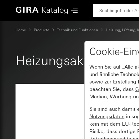
Gira Heizungsaktor Basic 6fach für KNX
Home
Produkte
Technik und Funktionen
Heizung, Lüftung, 
Cookie-Ein
Heizungsaktor Basic
Wenn Sie auf „Alle a
und ähnliche Technol
sowie zur Erstellung 
beachten Sie, dass
G
Medien, Werbung und 
Sie sind auch damit 
Nutzungsdaten
in so
kein mit dem EU-Rech
Risiko, dass dortige
Betroffenenrechte ei