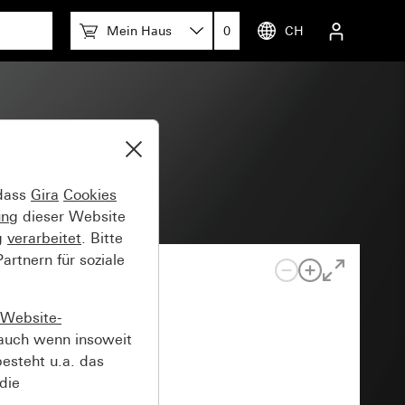
Mein Haus
0
CH
 dass
Gira
Cookies
ung
dieser Website
g
verarbeitet
. Bitte
rtnern für soziale
Website-
auch wenn insoweit
esteht u.a. das
die