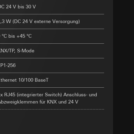
n
C 24 V bis 30 V
 zur Verfügung
rt werden und
2,3 W (DC 24 V externe Versorgung)
eadPage), Browser
e unter
ionen, Individuelle
 °C bis +45 °C
rmularen mit
amen) mit
KNX/TP, S-Mode
 Kopie zu erfragen
TP1-256
Ethernet 10/100 BaseT
x RJ45 (integrierter Switch) Anschluss- und
ht unter anderem
Abzweigklemmen für KNX und 24 V
 eine bessere
r, Endgerät
rnetauftritts, IP-