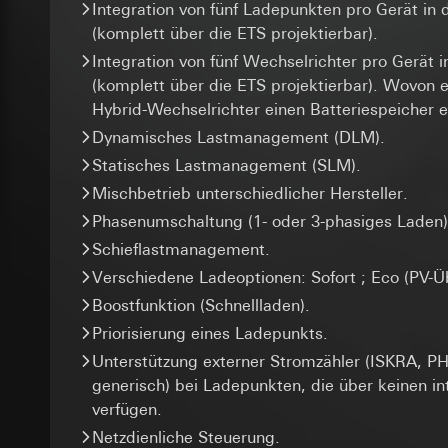
Folgeverarbeitun
Lebensdauer des C
Integration von fünf Ladepunkten pro Gerät i
und Vertriebsprozes
Abonnenten/Website
(komplett über die ETS projektierbar).
Empfänger:
_sda-server_
gestellt werden. D
interne Abteilun
Integration von fünf Wechselrichter pro Gerät
zudem eine erhöhte
Google Ireland L
(komplett über die ETS projektierbar). Wovon e
Datenverarbeitung
Kategorien person
Informationen da
Kategorien person
Hybrid-Wechselrichter einen Batteriespeicher 
Referrer, User Agen
https://business.
Rechtsgrundlage und
Übergabeparameter,
Dynamisches Lastmanagement (DLM).
Empfänger:
Adresseingabe) übe
Drittlandübermittlu
Statisches Lastmanagement (SLM).
Serverstandort Deu
interne Abteilun
Drittland: USA
Mischbetrieb unterschiedlicher Hersteller.
Rechtsgrundlage und
ISE Individuell
Angemessenheits
Phasenumschaltung (1- oder 3-phasiges Laden)
bei
Einsatz des Dien
Gira Giersi
Drittlandübermittlu
Folgeverarbeitun
Schieflastmanagement.
Lebensdauer des C
Lebensdauer des C
Empfänger:
Verschiedene Ladeoptionen: Sofort ; Eco (PV-Ü
Google Analy
interne Abteilun
supported_b
Boostfunktion (Schnellladen).
SC Networks G
Datenverarbeitung
Datenverarbeitung
Priorisierung eines Ladepunkts.
die Herkunft der Be
Drittlandübermittlu
Kategorien person
Unterstützung externer Stromzähler (ISKRA, 
Seiten- und Featur
Lebensdauer des C
Rechtsgrundlage und
generisch) bei Ladepunkten, die über keinen i
Kategorien person
Empfänger:
interne
verfügen.
Adresse (anonymisie
Facebook Pi
Drittlandübermittlu
Rechtsgrundlage und
Netzdienliche Steuerung.
Lebensdauer des C