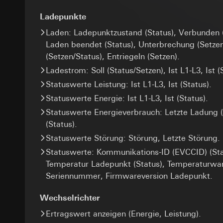
Datenverarbeitung
Einsatz des Dien
Kategorien person
Ladepunkte
Folgeverarbeitun
XSRF-Token
Uhrzeit des Besuchs
Empfänger:
Laden: Ladepunktzustand (Status), Verbunden (
Rechtsgrundlage und
Datenverarbeitung
interne Abteilun
Laden beendet (Status), Unterbrechung (Setzen
Einsatz des Dien
Kategorien person
Google Ireland L
(Setzen/Status), Entriegeln (Setzen).
Folgeverarbeitun
Rechtsgrundlage und
Informationen da
Ladestrom: Soll (Status/Setzen), Ist L1-L3, Ist (
Empfänger:
Empfänger:
interne
https://business.
Drittlandübermittlu
interne Abteilun
Statuswerte Leistung: Ist L1-L3, Ist (Status).
Drittlandübermittlu
Lebensdauer des C
Meta Platforms I
Statuswerte Energie: Ist L1-L3, Ist (Status).
Drittland: USA
Drittlandübermittlu
Statuswerte Energieverbrauch: Letzte Ladung 
Angemessenheits
GIRA_zg
Drittland: USA
bei
Gira Giersi
(Status).
Angemessenheits
Datenverarbeitung
Statuswerte Störung: Störung, Letzte Störung.
Lebensdauer des C
bei
Gira Giersi
Services
Statuswerte: Kommunikations-ID (EVCCID) (Stat
Kategorien person
Lebensdauer des C
Google Tag 
Temperatur Ladepunkt (Status), Temperaturwar
(Bauherr/Endverbra
Seriennummer, Firmwareversion Ladepunkt.
Rechtsgrundlage und
Datenverarbeitung
Pinterest Ta
Einsatz des Dien
Kategorien person
Datenverarbeitung
Wechselrichter
Art. 6 Abs. 1 lit
Rechtsgrundlage und
Kategorien person
Verfolgte berech
Einsatz des Dien
Ertragswert anzeigen (Energie, Leistung).
Uhrzeit des Besuchs
Folgeverarbeitun