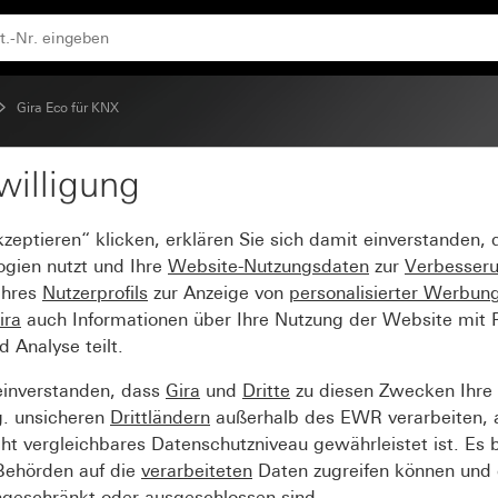
Gira Eco für KNX
willigung
kzeptieren“ klicken, erklären Sie sich damit einverstanden,
ogien nutzt und Ihre
Website-Nutzungsdaten
zur
Verbesser
Ihres
Nutzerprofils
zur Anzeige von
personalisierter Werbun
ira
auch Informationen über Ihre Nutzung der Website mit Pa
Analyse teilt.
einverstanden, dass
Gira
und
Dritte
zu diesen Zwecken Ihre
g. unsicheren
Drittländern
außerhalb des EWR verarbeiten, 
t vergleichbares Datenschutzniveau gewährleistet ist. Es b
 Behörden auf die
verarbeiteten
Daten zugreifen können und 
ngeschränkt oder ausgeschlossen sind.