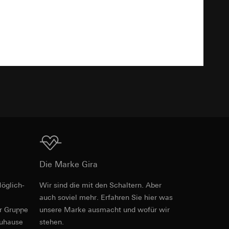
Download
e unter
TXT
 Kopie zu erfragen
hte Internetseite
Download
Die Marke Gira
triebsprozesse
öglich­
Wir sind die mit den Schaltern. Aber
e unter
Art.-Nr. 2045 00
ite-Besuchern,
auch soviel mehr. Erfahren Sie hier was
. Durch eine
er Gruppe
unsere Marke aus­macht und wofür wir
PDF
, 2.01 MB
 erhöhte
zuhause
stehen.