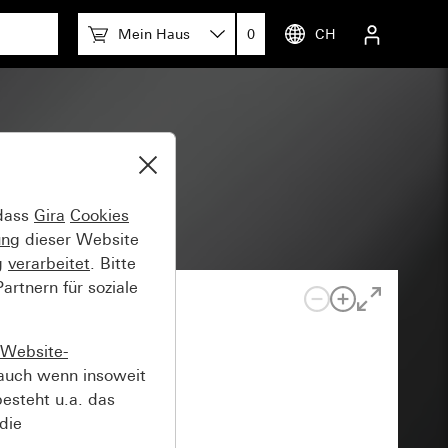
Mein Haus
0
CH
 dass
Gira
Cookies
ung
dieser Website
g
verarbeitet
. Bitte
rtnern für soziale
Website-
auch wenn insoweit
esteht u.a. das
die