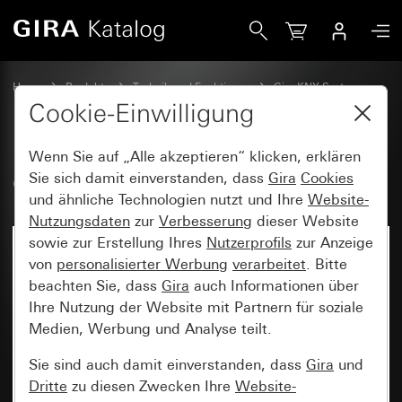
Gira Gira Eco für KNX
Home
Produkte
Technik und Funktionen
Gira KNX System
Gira Eco für KNX
Cookie-Einwilligung
Wenn Sie auf „Alle akzeptieren“ klicken, erklären
Gira Eco für KNX
Sie sich damit einverstanden, dass
Gira
Cookies
und ähnliche Technologien nutzt und Ihre
Website-
Nutzungsdaten
zur
Verbesserung
dieser Website
sowie zur Erstellung Ihres
Nutzerprofils
zur Anzeige
von
personalisierter Werbung
verarbeitet
. Bitte
beachten Sie, dass
Gira
auch Informationen über
Ihre Nutzung der Website mit Partnern für soziale
Medien, Werbung und Analyse teilt.
Sie sind auch damit einverstanden, dass
Gira
und
Dritte
zu diesen Zwecken Ihre
Website-