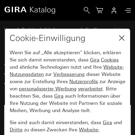
Gira Abdeckhaube steckbar mit Adapterrahmen für Geräte 
Home
Produkte
Schalterprogramme
Gira Wassergeschützt
Wassergeschützt Unterputz IP44 Gira TX_44
Cookie-Einwilligung
Wenn Sie auf „Alle akzeptieren“ klicken, erklären
Abdeckhaube steckbar mit
Sie sich damit einverstanden, dass
Gira
Cookies
und ähnliche Technologien nutzt und Ihre
Website-
Adapterrahmen für Geräte mit
Nutzungsdaten
zur
Verbesserung
dieser Website
Abdeckung (50 x 50 mm) und
sowie zur Erstellung Ihres
Nutzerprofils
zur Anzeige
Schrägauslass (IP20)
von
personalisierter Werbung
verarbeitet
. Bitte
beachten Sie, dass
Gira
auch Informationen über
Ihre Nutzung der Website mit Partnern für soziale
Medien, Werbung und Analyse teilt.
Sie sind auch damit einverstanden, dass
Gira
und
Dritte
zu diesen Zwecken Ihre
Website-