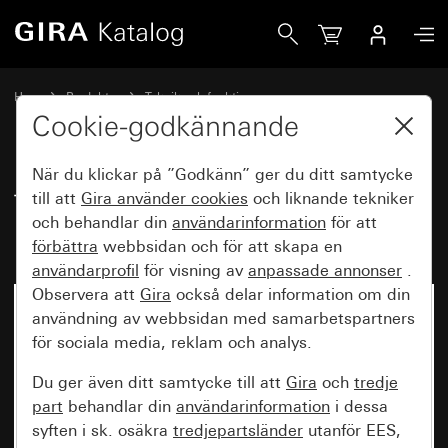
Gira Täckplatta för rumstermostat med kontrollampa Syst
Hem
Produkter
Teknik och funktioner
Värme, ventilation, klimatisering
Täckplattor rumstermostat
Cookie-godkännande
När du klickar på ”Godkänn” ger du ditt samtycke
Täckplatta för rumstermostat
till att
Gira använder
cookies
och liknande tekniker
och behandlar din
användarinformation
för att
med kontrollampa System 55
förbättra
webbsidan och för att skapa en
användarprofil
för visning av
anpassade annonser
.
Observera att
Gira
också delar information om din
användning av webbsidan med samarbetspartners
för sociala media, reklam och analys.
Du ger även ditt samtycke till att
Gira
och
tredje
part
behandlar din
användarinformation
i dessa
syften i sk. osäkra
tredjepartsländer
utanför EES,