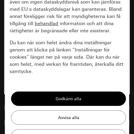
även om ingen dataskyddsnivå som kan jämföras
med EU:s dataskyddslagar kan garanteras. Bland
annat föreligger risk för att myndigheterna kan få
tillgång till
behandlad
information och att dina
rättigheter är begränsade eller inte existerar.
Du kan när som helst ändra dina inställningar
genom att klicka på länken ”Inställningar för
cookies” längst ner på varje sida. Där kan du när
som helst, med verkan för framtiden, återkalla ditt
samtycke.
Nödvändiga
Alla cookies som krävs för att kunna visa
sidan.
Till mediedatabasen
Gira Session
Förbättring av vår webbsida och
Jämföra artiklar
våra utbud
Databehandlingssyfte: