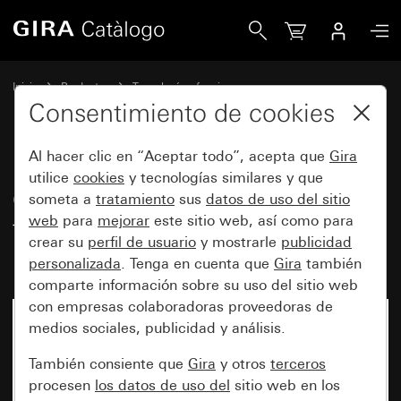
Gira Cubierta para regulador de temperatura ambiente con 
Inicio
Productos
Tecnología y funciones
Calefacción, ventilación, climatizador
Consentimiento de cookies
Placas del regulador de temperatura ambiente
Al hacer clic en “Aceptar todo”, acepta que
Gira
utilice
cookies
y tecnologías similares y que
Cubierta para regulador de
someta a
tratamiento
sus
datos de uso del sitio
web
para
mejorar
este sitio web, así como para
temperatura ambiente con luz
crear su
perfil de usuario
y mostrarle
publicidad
piloto System 55
personalizada
. Tenga en cuenta que
Gira
también
comparte información sobre su uso del sitio web
con empresas colaboradoras proveedoras de
medios sociales, publicidad y análisis.
También consiente que
Gira
y otros
terceros
procesen
los datos de uso del
sitio web en los