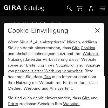
Gira Abdeckung für Raumtemperaturregler mit Kontrolllich
Home
Produkte
Technik und Funktionen
Heizung, Lüftung, Klima
Abdeckungen Raumtemperaturregler
Cookie-Einwilligung
Wenn Sie auf „Alle akzeptieren“ klicken, erklären
Abdeckung für
Sie sich damit einverstanden, dass
Gira
Cookies
und ähnliche Technologien nutzt und Ihre
Website-
Raumtemperaturregler mit
Nutzungsdaten
zur
Verbesserung
dieser Website
Kontrolllicht System 55
sowie zur Erstellung Ihres
Nutzerprofils
zur Anzeige
von
personalisierter Werbung
verarbeitet
. Bitte
beachten Sie, dass
Gira
auch Informationen über
Ihre Nutzung der Website mit Partnern für soziale
Medien, Werbung und Analyse teilt.
Sie sind auch damit einverstanden, dass
Gira
und
Dritte
zu diesen Zwecken Ihre
Website-