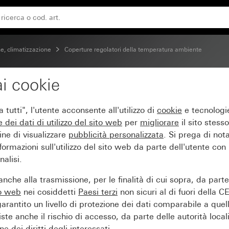
on spia di controllo System 55
e, climatizzazione
Coperture regolatori della temperatura ambiente
i cookie
tore della temperatura 
tutti", l'utente acconsente all'utilizzo di
cookie
e tecnologie
e dei
dati di utilizzo del sito web
per
migliorare
il sito stesso
ine di visualizzare
pubblicità personalizzata
. Si prega di no
ormazioni sull'utilizzo del sito web da parte dell'utente con
alisi.
nche alla trasmissione, per le finalità di cui sopra, da part
to web
nei cosiddetti
Paesi terzi
non sicuri al di fuori della C
arantito un livello di protezione dei dati comparabile a quel
iste anche il rischio di accesso, da parte delle autorità locali
e dei diritti degli interessati.