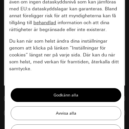
även om ingen dataskyddsnivå som kan jämföras
med EU:s dataskyddslagar kan garanteras. Bland
annat föreligger risk för att myndigheterna kan få
tillgång till
behandlad
information och att dina
rättigheter är begränsade eller inte existerar.
Du kan när som helst ändra dina inställningar
genom att klicka på länken ”Inställningar för
cookies” längst ner på varje sida. Där kan du när
som helst, med verkan för framtiden, återkalla ditt
samtycke.
Nödvändiga
Alla cookies som krävs för att kunna visa
Till mediedatabasen
sidan.
Jämföra artiklar
Gira Session
Förbättring av vår webbsida och
våra utbud
Databehandlingssyfte: