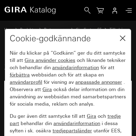
Gira Namnskylt eller dörrskylt 2knappars
Hem
Produkter
Brytarprogram
Gira System 55
Tillbehör
Cookie-godkännande
När du klickar på ”Godkänn” ger du ditt samtycke
Namnskylt eller dörrskylt
till att
Gira använder
cookies
och liknande tekniker
2knappars
och behandlar din
användarinformation
för att
förbättra
webbsidan och för att skapa en
användarprofil
för visning av
anpassade annonser
.
Observera att
Gira
också delar information om din
användning av webbsidan med samarbetspartners
för sociala media, reklam och analys.
Du ger även ditt samtycke till att
Gira
och
tredje
part
behandlar din
användarinformation
i dessa
syften i sk. osäkra
tredjepartsländer
utanför EES,