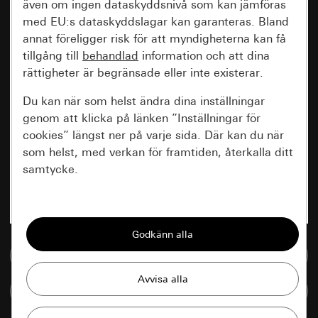
även om ingen dataskyddsnivå som kan jämföras
med EU:s dataskyddslagar kan garanteras. Bland
annat föreligger risk för att myndigheterna kan få
tillgång till
behandlad
information och att dina
rättigheter är begränsade eller inte existerar.
Du kan när som helst ändra dina inställningar
genom att klicka på länken ”Inställningar för
cookies” längst ner på varje sida. Där kan du när
som helst, med verkan för framtiden, återkalla ditt
samtycke.
Nödvändiga
Alla cookies som krävs för att kunna visa
sidan.
Till mediedatabasen
Gira Session
Förbättring av vår webbsida och
Jämföra artiklar
våra utbud
Databehandlingssyfte: