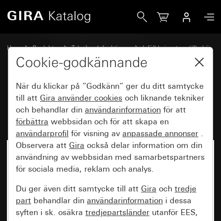
Gira Insats vipptryckknapp 10 A 250 V~
Hem
Produkter
Teknik och funktioner
Infällda insatser, tillbehör
Vipptryckknapp
Cookie-godkännande
När du klickar på ”Godkänn” ger du ditt samtycke
Insats vipptryckknapp
till att
Gira använder
cookies
och liknande tekniker
och behandlar din
användarinformation
för att
10 A 250 V~
förbättra
webbsidan och för att skapa en
användarprofil
för visning av
anpassade annonser
.
Observera att
Gira
också delar information om din
Ej längre tillgänglig
användning av webbsidan med samarbetspartners
för sociala media, reklam och analys.
Du ger även ditt samtycke till att
Gira
och
tredje
part
behandlar din
användarinformation
i dessa
syften i sk. osäkra
tredjepartsländer
utanför EES,