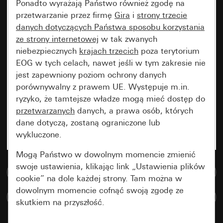
Ponadto wyrażają Państwo również zgodę na
przetwarzanie przez firmę
Gira
i
strony trzecie
danych dotyczących Państwa sposobu korzystania
ze strony internetowej
w tak zwanych
niebezpiecznych
krajach trzecich
poza terytorium
EOG w tych celach, nawet jeśli w tym zakresie nie
jest zapewniony poziom ochrony danych
porównywalny z prawem UE. Występuje m.in.
ryzyko, że tamtejsze władze mogą mieć dostęp do
przetwarzanych
danych, a prawa osób, których
dane dotyczą, zostaną ograniczone lub
wykluczone.
Mogą Państwo w dowolnym momencie zmienić
swoje ustawienia, klikając link „Ustawienia plików
Do bazy danych multimedialnych
cookie” na dole każdej strony. Tam można w
dowolnym momencie cofnąć swoją zgodę ze
Porównaj artykuły
skutkiem na przyszłość.