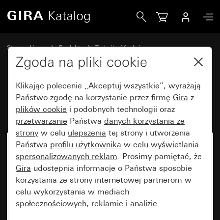
Gira Potencjometr DALI
Strona główna
Produkty
Technika i funkcje
System 3000 DALI, pozostała elektronika
Zgoda na pliki cookie
DALI, pozostała elektronika
Klikając polecenie „Akceptuj wszystkie”, wyrażają
Państwo zgodę na korzystanie przez firmę
Gira
z
Potencjometr DALI
plików cookie
i podobnych technologii oraz
przetwarzanie
Państwa
danych korzystania ze
strony
w celu
ulepszenia
tej strony i utworzenia
Państwa
profilu użytkownika
w celu wyświetlania
Artykuł już niedostępny
spersonalizowanych reklam
. Prosimy pamiętać, że
Gira
udostępnia informacje o Państwa sposobie
korzystania ze strony internetowej partnerom w
celu wykorzystania w mediach
społecznościowych, reklamie i analizie.