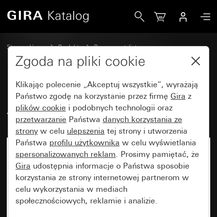
Gira Ramka adaptera z kwadratowym wycięciem (55 x 55 
Strona główna
Produkty
Programy stylistyczne
Bryzgoszczelne Gira
Bryzgoszczelny podtynkowy IP44 Gira TX_44
Zgoda na pliki cookie
Klikając polecenie „Akceptuj wszystkie”, wyrażają
Ramka adaptera z kwadratowym
Państwo zgodę na korzystanie przez firmę
Gira
z
plików cookie
i podobnych technologii oraz
wycięciem (55 x 55 mm) (IP20)
przetwarzanie
Państwa
danych korzystania ze
strony
w celu
ulepszenia
tej strony i utworzenia
Państwa
profilu użytkownika
w celu wyświetlania
spersonalizowanych reklam
. Prosimy pamiętać, że
Gira
udostępnia informacje o Państwa sposobie
korzystania ze strony internetowej partnerom w
celu wykorzystania w mediach
społecznościowych, reklamie i analizie.