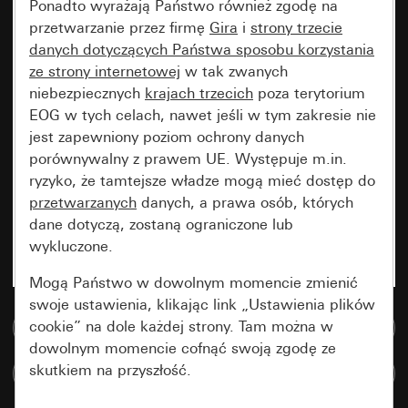
Ponadto wyrażają Państwo również zgodę na
przetwarzanie przez firmę
Gira
i
strony trzecie
danych dotyczących Państwa sposobu korzystania
ze strony internetowej
w tak zwanych
niebezpiecznych
krajach trzecich
poza terytorium
EOG w tych celach, nawet jeśli w tym zakresie nie
jest zapewniony poziom ochrony danych
porównywalny z prawem UE. Występuje m.in.
ryzyko, że tamtejsze władze mogą mieć dostęp do
przetwarzanych
danych, a prawa osób, których
dane dotyczą, zostaną ograniczone lub
wykluczone.
Mogą Państwo w dowolnym momencie zmienić
swoje ustawienia, klikając link „Ustawienia plików
cookie” na dole każdej strony. Tam można w
Do bazy danych multimedialnych
dowolnym momencie cofnąć swoją zgodę ze
skutkiem na przyszłość.
Porównaj artykuły