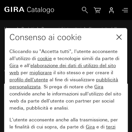
Gira Placca adattatrice con apertura quadrata (55 x 55 mm)
Home
Prodotti
Programmi di interruttori
Gira protetto dall'acqua
Protezione dall'acqua da incasso IP44 Gira TX_44
Consenso ai cookie
Cliccando su "Accetta tutti", l'utente acconsente
Placca adattatrice con apertura
all'utilizzo di
cookie
e tecnologie simili da parte di
Gira
e all'
elaborazione dei
dati di utilizzo del sito
quadrata (55 x 55 mm) (IP20)
web
per
migliorare
il sito stesso e per creare il
profilo dell'utente
al fine di visualizzare
pubblicità
personalizzata
. Si prega di notare che
Gira
condivide anche le informazioni sull'utilizzo del sito
web da parte dell'utente con partner per social
media, pubblicità e analisi.
L'utente acconsente anche alla trasmissione, per
le finalità di cui sopra, da parte di
Gira
e di
terzi