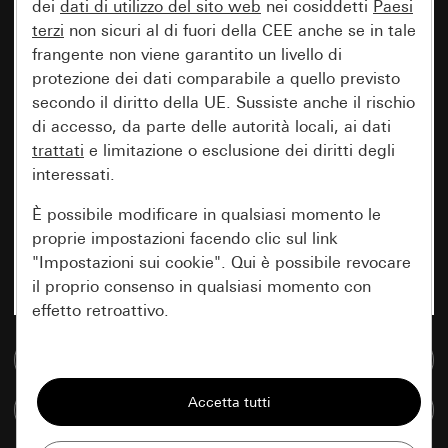
dei
dati di utilizzo del sito web
nei cosiddetti
Paesi
terzi
non sicuri al di fuori della CEE anche se in tale
frangente non viene garantito un livello di
protezione dei dati comparabile a quello previsto
secondo il diritto della UE. Sussiste anche il rischio
di accesso, da parte delle autorità locali, ai dati
trattati
e limitazione o esclusione dei diritti degli
interessati.
È possibile modificare in qualsiasi momento le
proprie impostazioni facendo clic sul link
"Impostazioni sui cookie". Qui è possibile revocare
il proprio consenso in qualsiasi momento con
effetto retroattivo.
Vai alla banca dati multimediale
Essenziali
Tutti i cookie necessari per poter mostrare la
Confronta articoli
pagina.