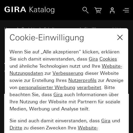
Gira Adapterrahmen mit quadratischem Ausschnitt (55 x 5
Home
Produkte
Schalterprogramme
Gira Wassergeschützt
Wassergeschützt Unterputz IP44 Gira TX_44
Cookie-Einwilligung
Wenn Sie auf „Alle akzeptieren“ klicken, erklären
Adapterrahmen mit
Sie sich damit einverstanden, dass
Gira
Cookies
und ähnliche Technologien nutzt und Ihre
Website-
quadratischem Ausschnitt (55 x
Nutzungsdaten
zur
Verbesserung
dieser Website
55 mm) (IP20)
sowie zur Erstellung Ihres
Nutzerprofils
zur Anzeige
von
personalisierter Werbung
verarbeitet
. Bitte
beachten Sie, dass
Gira
auch Informationen über
Ihre Nutzung der Website mit Partnern für soziale
Medien, Werbung und Analyse teilt.
Sie sind auch damit einverstanden, dass
Gira
und
Dritte
zu diesen Zwecken Ihre
Website-