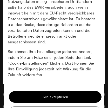
Nutzungsdaten
in sog. unsicheren
Drittländern
außerhalb des EWR verarbeiten, auch wenn
insoweit kein mit dem EU-Recht vergleichbares
Datenschutzniveau gewährleistet ist. Es besteht
u.a. das Risiko, dass dortige Behörden auf die
verarbeiteten
Daten zugreifen können und die
Betroffenenrechte eingeschränkt oder
ausgeschlossen sind.
Sie können Ihre Einstellungen jederzeit ändern,
indem Sie am Fuße einer jeden Seite den Link
"Cookie-Einstellungen" klicken. Dort können Sie
Ihre Einwilligung jederzeit mit Wirkung für die
Zukunft widerrufen.
Essenziell
Zur Mediadatenbank
Alle Cookies, die wir benötigen um Ihnen die
Seite anzeigen zu können.
Artikel vergleichen