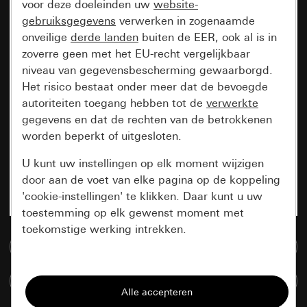
voor deze doeleinden uw
website-
gebruiksgegevens
verwerken in zogenaamde
onveilige
derde landen
buiten de EER, ook al is in
zoverre geen met het EU-recht vergelijkbaar
niveau van gegevensbescherming gewaarborgd.
Het risico bestaat onder meer dat de bevoegde
autoriteiten toegang hebben tot de
verwerkte
gegevens en dat de rechten van de betrokkenen
worden beperkt of uitgesloten.
U kunt uw instellingen op elk moment wijzigen
door aan de voet van elke pagina op de koppeling
'cookie-instellingen' te klikken. Daar kunt u uw
toestemming op elk gewenst moment met
toekomstige werking intrekken.
Naar de mediadatabase
Essentieel
Artikelen verglijken
Alle cookies die wij nodig hebben om de
pagina te kunnen weergeven.