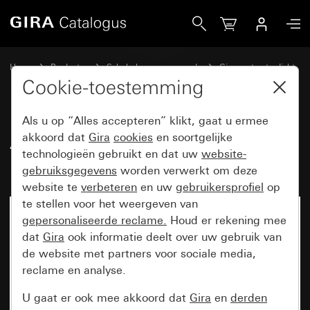
Gira Adapterraam met vierkante uitsparing (55 × 55 mm) (I
Home
Producten
Schakelaarprogramma’s
Gira spatwaterdicht
Spatwaterdicht inbouw IP44 Gira TX_44
Cookie-toestemming
Als u op “Alles accepteren” klikt, gaat u ermee
Adapterraam met vierkante
akkoord dat
Gira
cookies
en soortgelijke
technologieën gebruikt en dat uw
website-
uitsparing (55 × 55 mm) (IP20)
gebruiksgegevens
worden verwerkt om deze
website te
verbeteren
en uw
gebruikersprofiel
op
te stellen voor het weergeven van
gepersonaliseerde reclame.
Houd er rekening mee
dat
Gira
ook informatie deelt over uw gebruik van
de website met partners voor sociale media,
reclame en analyse.
U gaat er ook mee akkoord dat
Gira
en
derden