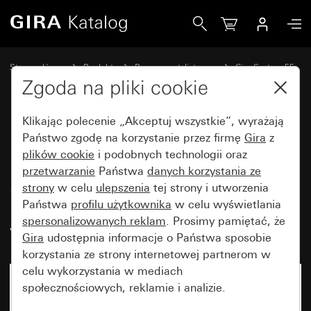
Gira Połączenie: łącznik kołyskowy/gniazdo wtyczkowe SCHU
Strona główna
Produkty
Programy stylistyczne
Gira System 55
Gniazda wtyczkowe
Zgoda na pliki cookie
Klikając polecenie „Akceptuj wszystkie”, wyrażają
Połączenie: łącznik
Państwo zgodę na korzystanie przez firmę
Gira
z
plików cookie
i podobnych technologii oraz
kołyskowy/gniazdo wtyczkowe
przetwarzanie
Państwa
danych korzystania ze
SCHUKO 16 A 250 V~ z płytką
strony
w celu
ulepszenia
tej strony i utworzenia
litą Standard 55, uniwersalny
Państwa
profilu użytkownika
w celu wyświetlania
spersonalizowanych reklam
. Prosimy pamiętać, że
wyłącznik/przełącznik
Gira
udostępnia informacje o Państwa sposobie
korzystania ze strony internetowej partnerom w
celu wykorzystania w mediach
Artykuł już niedostępny
społecznościowych, reklamie i analizie.