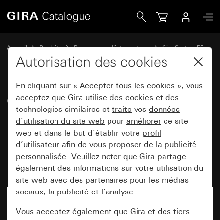
Gira Combinaison interrupteur à bascule / prise SCHUKO 16
Accueil
Produits
Programmes d'interrupteurs
Gira System 55
Prises
Autorisation des cookies
En cliquant sur « Accepter tous les cookies », vous
Combinaison interrupteur à
acceptez que
Gira
utilise
des cookies
et des
technologies similaires et
traite
vos
données
bascule / prise SCHUKO
d’utilisation du site web
pour
améliorer
ce site
16 A 250 V~ avec plaque
web et dans le but d’établir votre
profil
massive Standard 55,
d’utilisateur
afin de vous proposer de
la publicité
personnalisée
. Veuillez noter que
Gira
partage
interrupteur inverseur universel
également des informations sur votre utilisation du
site web avec des partenaires pour les médias
sociaux, la publicité et l’analyse.
Vous acceptez également que
Gira
et
des tiers