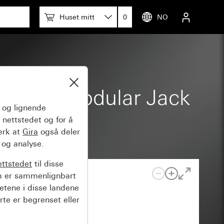
Huset mitt
0
NO
ærering Modular Jack
og lignende
 nettstedet og for å
erk at
Gira
også deler
 og analyse.
ettstedet
til disse
m er sammenlignbart
hetene i disse landene
rte er begrenset eller