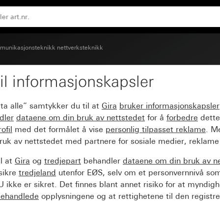
odular Jack dobbel
unikasjonsteknikk nettverksteknikk
il informasjonskapsler
ttak og tekstfelt for b
ta alle” samtykker du til at
Gira
bruker informasjonskapsler
dler
dataene om din bruk av nettstedet
for å
forbedre
dette
ofil
med det formålet å vise
personlig tilpasset reklame
. M
ruk av nettstedet med partnere for sosiale medier, reklame
l at
Gira
og
tredjepart
behandler
dataene om din bruk av n
sikre
tredjeland
utenfor EØS, selv om et personvernnivå so
 ikke er sikret. Det finnes blant annet risiko for at myndig
ehandlede
opplysningene og at rettighetene til den registre