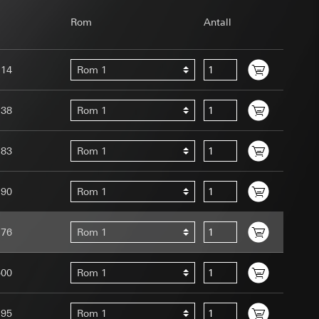
ernforordningen
Rom
Antall
mmunikasjon og
ernforordningen
114
Rom 1
138
Rom 1
183
Rom 1
Assistant-
 menneske eller et
ed en person
190
Rom 1
suler, kopi kan
edet, musbevegelser
av a i
176
Rom 1
ttstedet,
ettstedet,
500
Rom 1
mmunikasjon og
an Giras
195
Rom 1